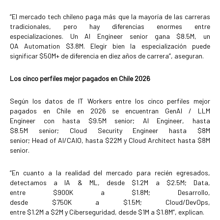
“El mercado tech chileno paga más que la mayoría de las carreras
tradicionales, pero hay diferencias enormes entre
especializaciones. Un AI Engineer senior gana $8.5M, un
QA Automation $3.8M. Elegir bien la especialización puede
significar $50M+ de diferencia en diez años de carrera”, aseguran.
Los cinco perfiles mejor pagados en Chile 2026
Según los datos de IT Workers entre los cinco perfiles mejor
pagados en Chile en 2026 se encuentran GenAI / LLM
Engineer con hasta $9.5M senior; AI Engineer, hasta
$8.5M senior; Cloud Security Engineer hasta $8M
senior; Head of AI/CAIO, hasta $22M y Cloud Architect hasta $8M
senior.
“En cuanto a la realidad del mercado para recién egresados,
detectamos a IA & ML, desde $1.2M a $2.5M; Data,
entre $900K a $1.8M; Desarrollo,
desde $750K a $1.5M; Cloud/DevOps,
entre $1.2M a $2M y Ciberseguridad, desde $1M a $1.8M”, explican.