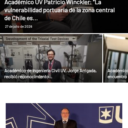
Académico UV Patricio Winckler: “La
vulnerabilidad portuaria de la zona central
de Chile es...
27 de julio de 2026
Académico de Ingeniería Civil UV, Jorge Arrigada,
Académico 
recibió reconocimiento...
encuentro 