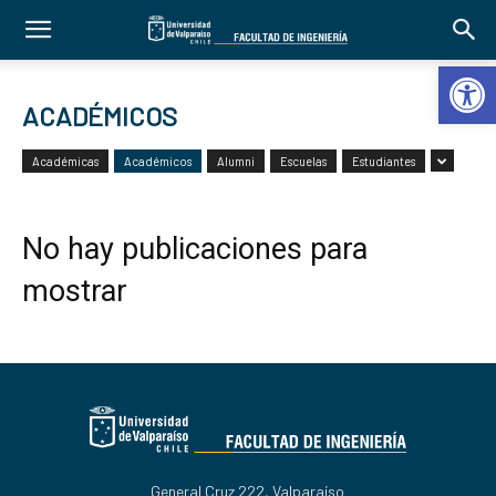
Abrir 
ACADÉMICOS
Académicas
Académicos
Alumni
Escuelas
Estudiantes
No hay publicaciones para
mostrar
General Cruz 222, Valparaíso