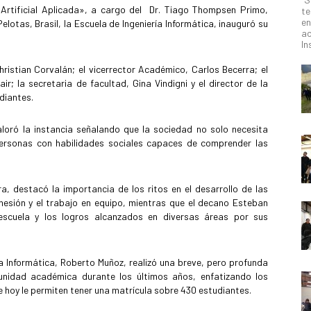
ia Artificial Aplicada», a cargo del Dr. Tiago Thompsen Primo,
te
en
lotas, Brasil, la Escuela de Ingeniería Informática, inauguró su
ac
In
hristian Corvalán; el vicerrector Académico, Carlos Becerra; el
r; la secretaria de facultad, Gina Vindigni y el director de la
diantes.
valoró la instancia señalando que la sociedad no solo necesita
personas con habilidades sociales capaces de comprender las
a, destacó la importancia de los ritos en el desarrollo de las
ohesión y el trabajo en equipo, mientras que el decano Esteban
 escuela y los logros alcanzados en diversas áreas por sus
ría Informática, Roberto Muñoz, realizó una breve, pero profunda
 unidad académica durante los últimos años, enfatizando los
e hoy le permiten tener una matrícula sobre 430 estudiantes.