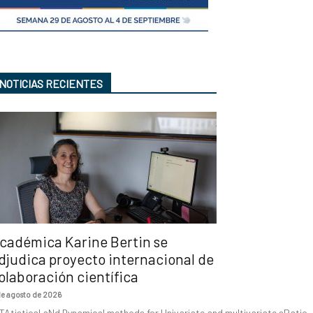
NOTICIAS RECIENTES
cadémica Karine Bertin se
djudica proyecto internacional de
olaboración científica
de agosto de 2026
TAtistical aNd Dynamical methods for Univariate and multivariate sPatio-