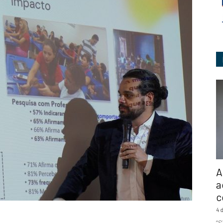
Ingeniería
A
a
c
4 
“S