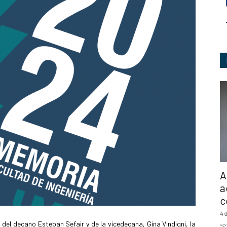
Ingeniería
A
a
c
4 
del decano Esteban Sefair y de la vicedecana, Gina Vindigni, la
“S