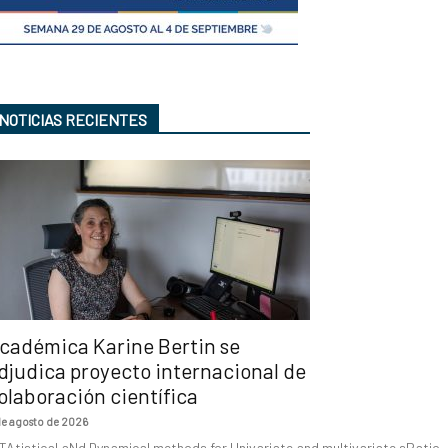
NOTICIAS RECIENTES
cadémica Karine Bertin se
djudica proyecto internacional de
olaboración científica
de agosto de 2026
TAtistical aNd Dynamical methods for Univariate and multivariate sPatio-