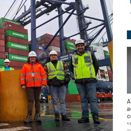
Ingeniería
A
a
c
4 
“S