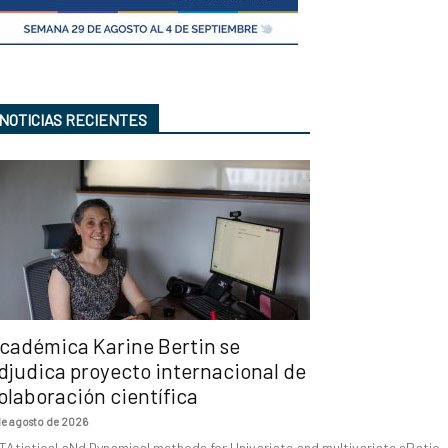
NOTICIAS RECIENTES
cadémica Karine Bertin se
djudica proyecto internacional de
olaboración científica
de agosto de 2026
TAtistical aNd Dynamical methods for Univariate and multivariate sPatio-