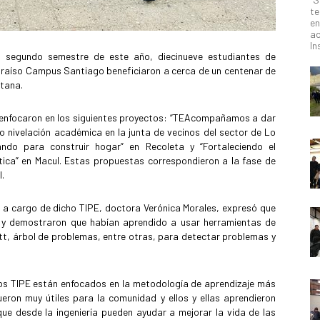
te
en
ac
In
el segundo semestre de este año, diecinueve estudiantes de
alparaíso Campus Santiago beneficiaron a cerca de un centenar de
itana.
e enfocaron en los siguientes proyectos: “TEAcompañamos a dar
to nivelación académica en la junta de vecinos del sector de Lo
ando para construir hogar” en Recoleta y “Fortaleciendo el
ica” en Macul. Estas propuestas correspondieron a la fase de
I.
a a cargo de dicho TIPE, doctora Verónica Morales, expresó que
o y demostraron que habían aprendido a usar herramientas de
tt, árbol de problemas, entre otras, para detectar problemas y
os TIPE están enfocados en la metodología de aprendizaje más
ueron muy útiles para la comunidad y ellos y ellas aprendieron
e desde la ingeniería pueden ayudar a mejorar la vida de las