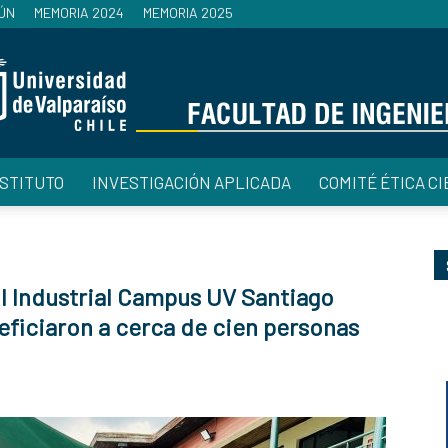
ÚN
MEMORIA 2024
MEMORIA 2025
NSTITUTO
INVESTIGACIÓN APLICADA
COMITÉ ÉTICA CI
Facultad
il Industrial Campus UV Santiago
eficiaron a cerca de cien personas
de