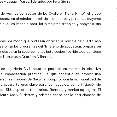
s y Joaquín Varas, liderados por Félix Sierra.
 de vecinos del sector de Lo Ovalle en María Pinto”, el grupo
focada en alrededor de veinticinco adultos y personas mayores
 cual les impedía postular a mejores trabajos y apoyar a sus
bres, de modo que pudiesen obtener la licencia de cuarto año
asaron en los programas del Ministerio de Educación, prepararon
e clases en la sede comunal. Este equipo fue liderado por José
 Henríquez y Cristóbal Villarroel.
e Ingeniería Civil Industrial pusieron en marcha la iniciativa
la capacitación práctica”, la que consistió en ofrecer una
personas mayores de Macul, en conjunto con la municipalidad de
de cuatro talleres clave para los negocios, como iniciación de
s (SII), aspectos tributarios, finanzas y marketing digital. El
diante Ashly Gutiérrez, y además contó con la participación de
.