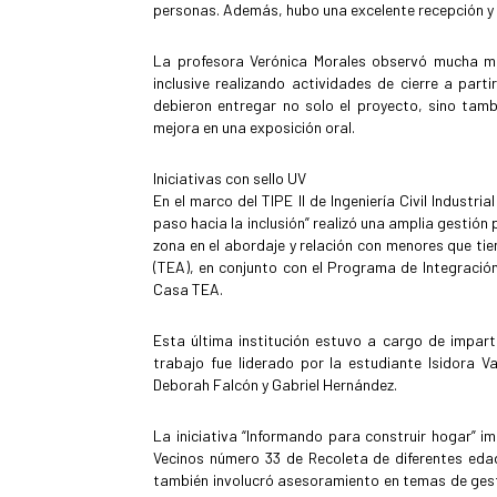
personas. Además, hubo una excelente recepción y g
La profesora Verónica Morales observó mucha mot
inclusive realizando actividades de cierre a part
debieron entregar no solo el proyecto, sino tamb
mejora en una exposición oral.
Iniciativas con sello UV
En el marco del TIPE II de Ingeniería Civil Indust
paso hacia la inclusión” realizó una amplia gestión 
zona en el abordaje y relación con menores que ti
(TEA), en conjunto con el Programa de Integración
Casa TEA.
Esta última institución estuvo a cargo de impart
trabajo fue liderado por la estudiante Isidora V
Deborah Falcón y Gabriel Hernández.
La iniciativa “Informando para construir hogar” 
Vecinos número 33 de Recoleta de diferentes edad
también involucró asesoramiento en temas de gesti