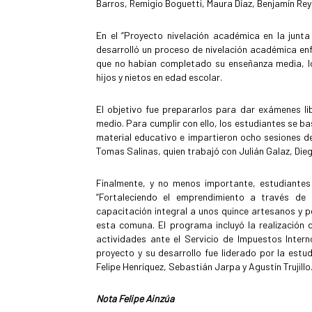
Barros, Remigio Boguetti, Maura Díaz, Benjamín Reye
En el “Proyecto nivelación académica en la junta
desarrolló un proceso de nivelación académica en
que no habían completado su enseñanza media, lo
hijos y nietos en edad escolar.
El objetivo fue prepararlos para dar exámenes li
medio. Para cumplir con ello, los estudiantes se b
material educativo e impartieron ocho sesiones d
Tomas Salinas, quien trabajó con Julián Galaz, Diego
Finalmente, y no menos importante, estudiantes d
“Fortaleciendo el emprendimiento a través de 
capacitación integral a unos quince artesanos y 
esta comuna. El programa incluyó la realización 
actividades ante el Servicio de Impuestos Interno
proyecto y su desarrollo fue liderado por la estu
Felipe Henríquez, Sebastián Jarpa y Agustín Trujillo
Nota Felipe Ainzúa