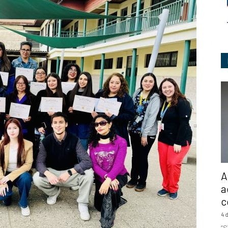
Ingeniería
A
a
c
4 
“S