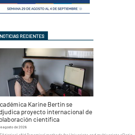
NOTICIAS RECIENTES
cadémica Karine Bertin se
djudica proyecto internacional de
olaboración científica
de agosto de 2026
TAtistical aNd Dynamical methods for Univariate and multivariate sPatio-