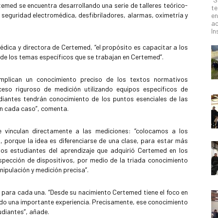
emed se encuentra desarrollando una serie de talleres teórico-
te
eguridad electromédica, desfibriladores, alarmas, oximetría y
en
ac
In
ica y directora de Certemed, “el propósito es capacitar a los
de los temas específicos que se trabajan en Certemed”.
implican un conocimiento preciso de los textos normativos
so riguroso de medición utilizando equipos específicos de
tudiantes tendrán conocimiento de los puntos esenciales de las
en cada caso”, comenta.
e vinculan directamente a las mediciones: “colocamos a los
, porque la idea es diferenciarse de una clase, para estar más
a los estudiantes del aprendizaje que adquirió Certemed en los
nspección de dispositivos, por medio de la triada conocimiento
pulación y medición precisa”.
os para cada una. “Desde su nacimiento Certemed tiene el foco en
ndo una importante experiencia. Precisamente, ese conocimiento
udiantes”, añade.