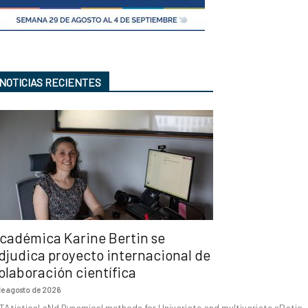
NOTICIAS RECIENTES
cadémica Karine Bertin se
djudica proyecto internacional de
olaboración científica
de agosto de 2026
TAtistical aNd Dynamical methods for Univariate and multivariate sPatio-