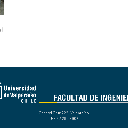
al
General Cruz 222, Valparaíso
+56 32 299 5906