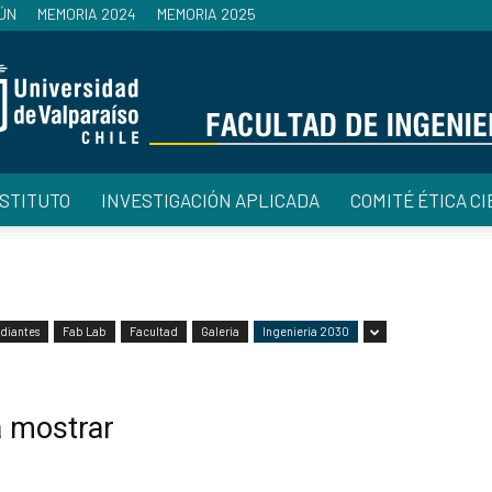
ÚN
MEMORIA 2024
MEMORIA 2025
NSTITUTO
INVESTIGACIÓN APLICADA
COMITÉ ÉTICA CI
Facultad
diantes
Fab Lab
Facultad
Galería
Ingeniería 2030
de
a mostrar