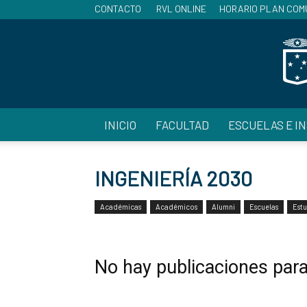
CONTACTO
RVL ONLINE
HORARIO PLAN COM
INICIO
FACULTAD
ESCUELAS E I
INGENIERÍA 2030
Académicas
Académicos
Alumni
Escuelas
Estu
No hay publicaciones par