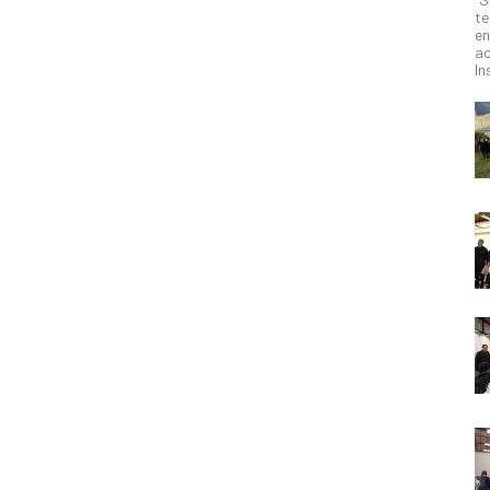
te
en
ac
In