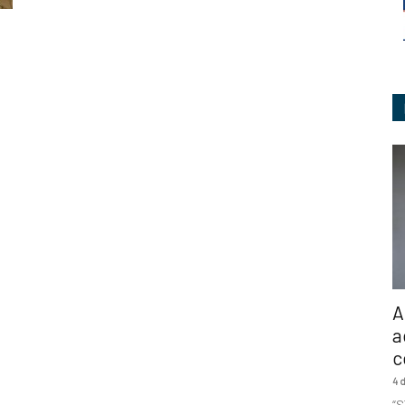
Ingeniería
A
a
c
4 
“S