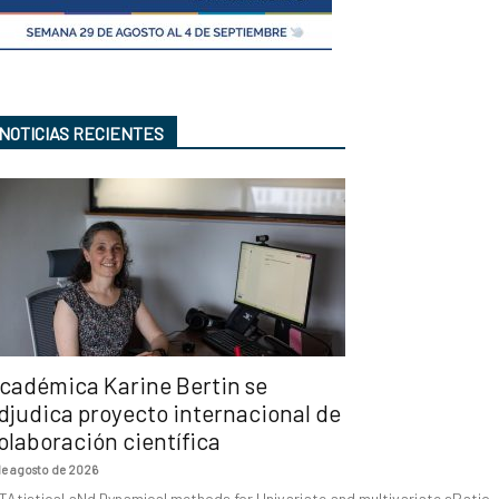
NOTICIAS RECIENTES
cadémica Karine Bertin se
djudica proyecto internacional de
olaboración científica
de agosto de 2026
TAtistical aNd Dynamical methods for Univariate and multivariate sPatio-